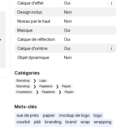
Calque d'effet
Oui
i
Design inclus
Non
Niveau par le haut
Non
Masque
Oui
Calque de réflection
Oui
Calque d'ombre
Oui
i
Objet dynamique
Non
Catégories
Branding
Logo
Branding
Papeterie
Papier
Impression
Papeterie
Papier
Mots-clés
vue de près
papier
mockup de logo
logo
courbé
plié
branding
brand
wrap
wrapping