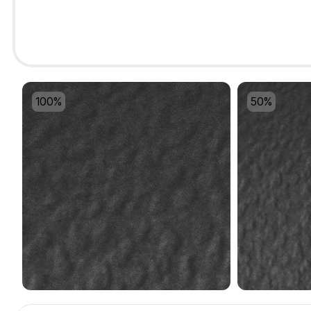
100%
50%