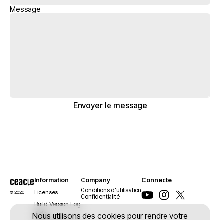
Message
Envoyer le message
Information
Company
Connecte
Conditions d'utilisation
Licenses
© 2026
Confidentialité
Build Version Log
Aide
Nous utilisons des cookies pour rendre votre