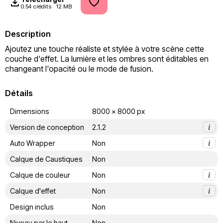
0.54 crédits
12 MB
Description
Ajoutez une touche réaliste et stylée à votre scène cette 
couche d'effet. La lumière et les ombres sont éditables en 
changeant l'opacité ou le mode de fusion.
Détails
Dimensions
8000 x 8000 px
Version de conception
2.1.2
i
Auto Wrapper
Non
i
Calque de Caustiques
Non
Calque de couleur
Non
i
Calque d'effet
Non
i
Design inclus
Non
Niveau par le haut
Non