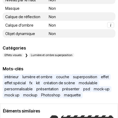
Masque
Non
Calque de réflection
Non
Calque d'ombre
Non
i
Objet dynamique
Non
Catégories
Effets visuels
Lumière et ombre superposition
Mots-clés
intérieur
lumière et ombre
couche
superposition
effet
effet spécial
fx
kit
création de scène
modulable
personnalisable
présentation
présenter
psd
mock-up
mock up
mockup
Photoshop
maquette
Éléments similaires