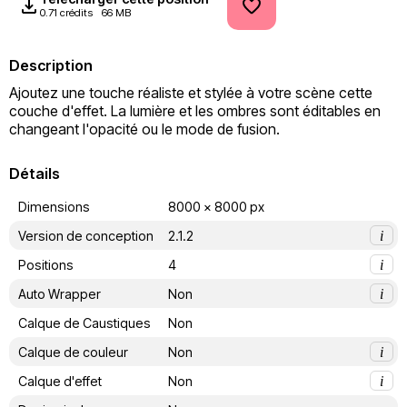
0.71 crédits
66 MB
Description
Ajoutez une touche réaliste et stylée à votre scène cette 
couche d'effet. La lumière et les ombres sont éditables en 
changeant l'opacité ou le mode de fusion.
Détails
Dimensions
8000 x 8000 px
Version de conception
2.1.2
i
Positions
4
i
Auto Wrapper
Non
i
Calque de Caustiques
Non
Calque de couleur
Non
i
Calque d'effet
Non
i