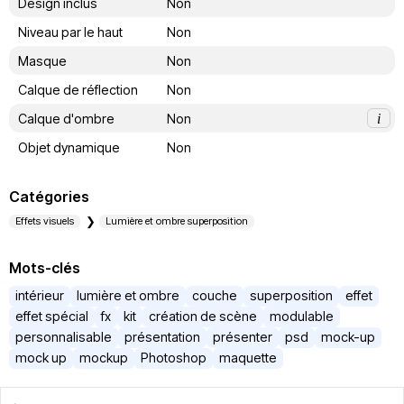
Design inclus
Non
Niveau par le haut
Non
Masque
Non
Calque de réflection
Non
Calque d'ombre
Non
i
Objet dynamique
Non
Catégories
Effets visuels
Lumière et ombre superposition
Mots-clés
intérieur
lumière et ombre
couche
superposition
effet
effet spécial
fx
kit
création de scène
modulable
personnalisable
présentation
présenter
psd
mock-up
mock up
mockup
Photoshop
maquette