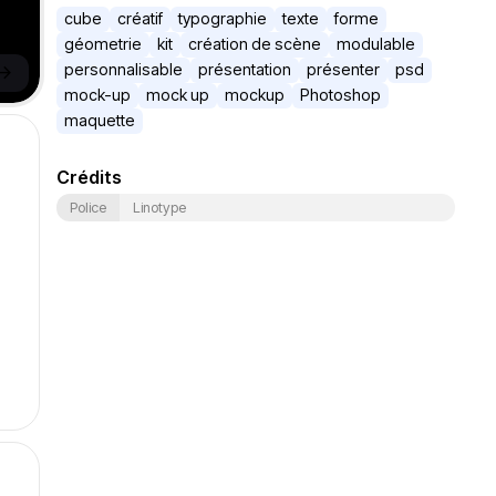
cube
créatif
typographie
texte
forme
géometrie
kit
création de scène
modulable
->
personnalisable
présentation
présenter
psd
mock-up
mock up
mockup
Photoshop
maquette
Crédits
Police
Linotype