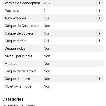
Version de conception
2.1.2
i
Positions
2
i
Auto Wrapper
Oui
i
Calque de Caustiques
Non
Calque de couleur
Oui
i
Calque d'effet
Oui
i
Design inclus
Non
Niveau par le haut
Non
Masque
Non
Calque de réflection
Non
Calque d'ombre
Non
i
Objet dynamique
Non
Catégories
Arrière-plan
Texture