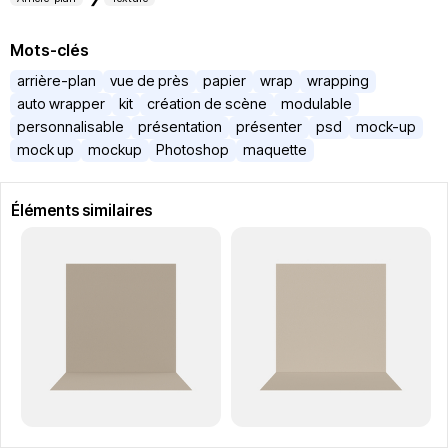
Mots-clés
arrière-plan
vue de près
papier
wrap
wrapping
auto wrapper
kit
création de scène
modulable
personnalisable
présentation
présenter
psd
mock-up
mock up
mockup
Photoshop
maquette
Éléments similaires