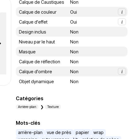
Calque de Caustiques
Non
Calque de couleur
Oui
i
Calque d'effet
Oui
i
Design inclus
Non
Niveau par le haut
Non
Masque
Non
Calque de réflection
Non
Calque d'ombre
Non
i
Objet dynamique
Non
Catégories
Arrière-plan
Texture
Mots-clés
arrière-plan
vue de près
papier
wrap