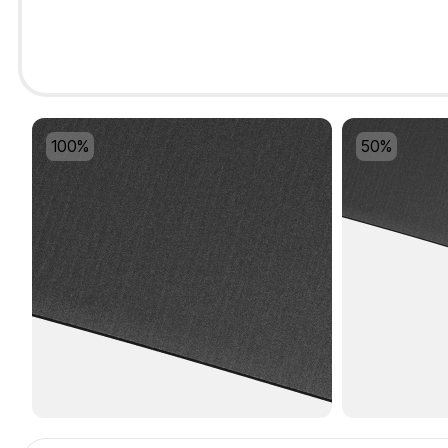
100%
50%