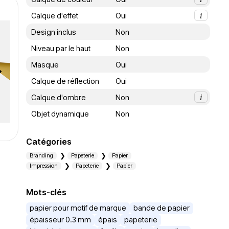
Calque d'effet
Oui
i
Design inclus
Non
Niveau par le haut
Non
Masque
Oui
Calque de réflection
Oui
Calque d'ombre
Non
i
Objet dynamique
Non
Catégories
Branding
Papeterie
Papier
Impression
Papeterie
Papier
Mots-clés
papier pour motif de marque
bande de papier
épaisseur 0.3 mm
épais
papeterie