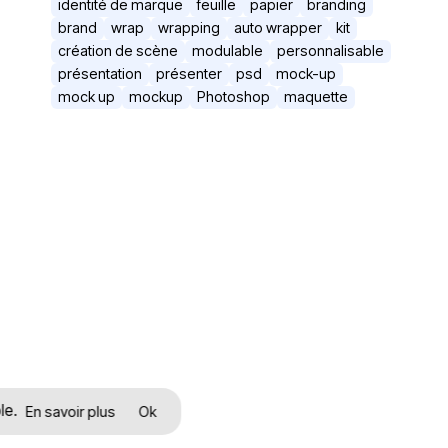
identité de marque
feuille
papier
branding
brand
wrap
wrapping
auto wrapper
kit
création de scène
modulable
personnalisable
présentation
présenter
psd
mock-up
mock up
mockup
Photoshop
maquette
le.
En savoir plus
Ok